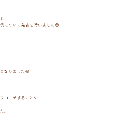
例と
例について発表を行いました😄
となりました😆
アプローチすることや
た。