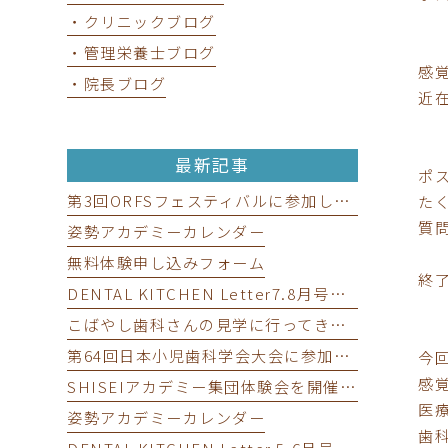
・クリニックブログ
・管理栄養士ブログ
感
・院長ブログ
近
最新記事
ポ
第3回ORFSフェスティバルに参加してきました！
た
質
姿勢アカデミーカレンダー
無料体験申し込みフォーム
終
DENTAL KITCHEN Letter7.8月号の更新です。
こばやし歯科さんの見学に行ってきました！
第64回日本小児歯科学会大会に参加してきました！
今
感
SHISEIアカデミー集団体験会を開催しました♪
医
姿勢アカデミーカレンダー
歯