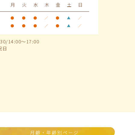
月
火
水
木
金
土
日
●
●
●
／
●
▲
／
●
●
●
／
●
▲
／
0/14:00～17:00
祝日
月齢・年齢別ページ