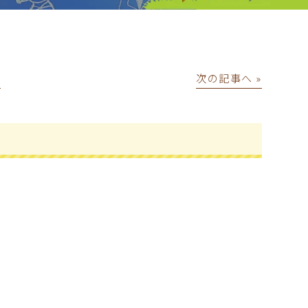
│
次の記事へ »
！