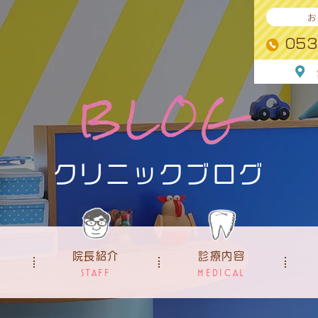
お
053
BLOG
クリニックブログ
院長
紹介
診療内容
STAFF
MEDICAL