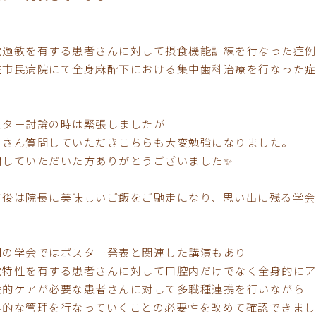
覚過敏を有する患者さんに対して摂食機能訓練を行なった症
在市民病院にて全身麻酔下における集中歯科治療を行なった症
スター討論の時は緊張しましたが
くさん質問していただきこちらも大変勉強になりました。
問していただいた方ありがとうございました✨
了後は院長に美味しいご飯をご馳走になり、思い出に残る学会
回の学会ではポスター発表と関連した講演もあり
覚特性を有する患者さんに対して口腔内だけでなく全身的に
療的ケアが必要な患者さんに対して多職種連携を行いながら
科的な管理を行なっていくことの必要性を改めて確認できまし