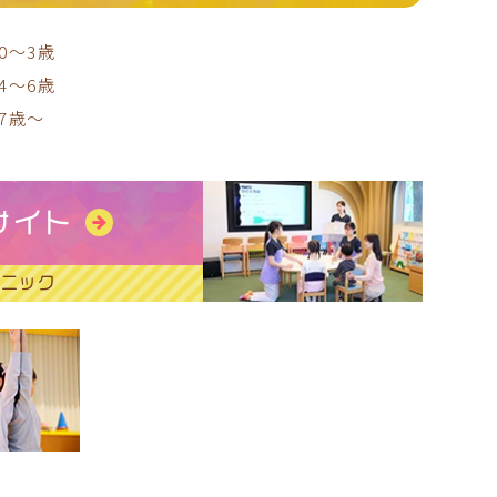
0～3歳
4～6歳
7歳～
サイト
リニック