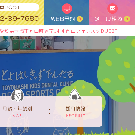
問い合わせ
2-39-7680
WEB予約
メール相談
愛知県豊橋市向山町塚南14-4 向山フォレスタDUE2F
月齢・年齢別
採用情報
AGE
RECRUIT