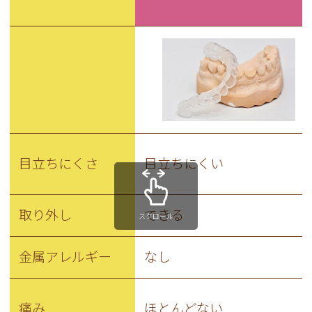
目立ちにくさ
目立ちにくい
取り外し
できる
スクロール
金属アレルギー
なし
痛み
ほとんどない