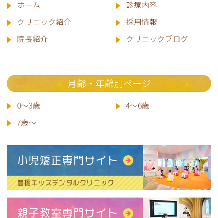
ホーム
診療内容
クリニック紹介
採用情報
院長
紹介
クリニックブログ
月齢・年齢別ページ
0～3歳
4～6歳
7歳～
小児矯正専門サイト
豊橋キッズデンタルクリニック
親子教室専門サイト