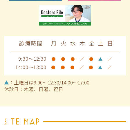
診療時間
月
火
水
木
金
土
日
9:30～12:30
●
●
●
／
●
▲
／
14:00～18:00
●
●
●
／
●
▲
／
▲
：土曜日は9:00～12:30/14:00～17:00
休診日：木曜、日曜、祝日
SITE MAP