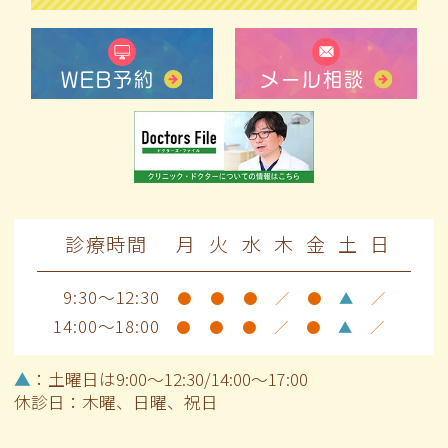
WEB予約
メール相談
診療時間
月
火
水
木
金
土
日
9:30～12:30
●
●
●
／
●
▲
／
14:00～18:00
●
●
●
／
●
▲
／
▲
：土曜日は9:00～12:30/14:00～17:00
休診日：木曜、日曜、祝日