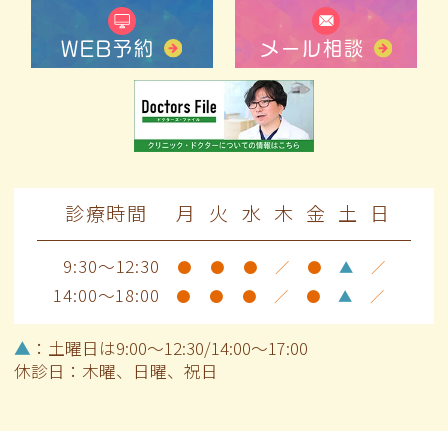
WEB予約
メール相談
診療時間
月
火
水
木
金
土
日
9:30～12:30
●
●
●
／
●
▲
／
14:00～18:00
●
●
●
／
●
▲
／
▲
：土曜日は9:00～12:30/14:00～17:00
休診日：木曜、日曜、祝日