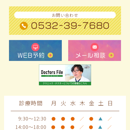
お問い合わせ
0532-39-7680
WEB予約
メール相談
診療時間
月
火
水
木
金
土
日
9:30～12:30
●
●
●
／
●
▲
／
14:00～18:00
●
●
●
／
●
▲
／