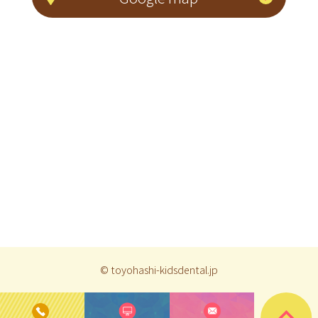
© toyohashi-kidsdental.jp